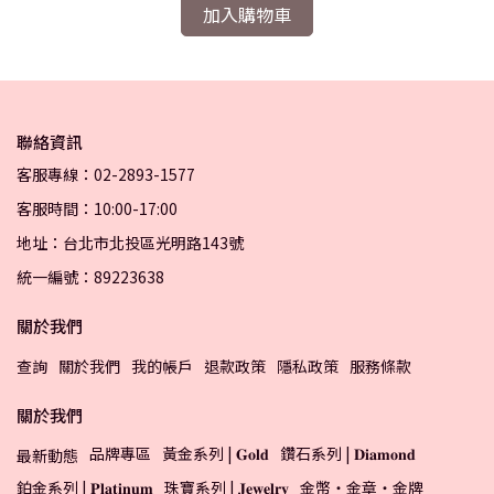
加入購物車
聯絡資訊
客服專線：02-2893-1577
客服時間：10:00-17:00
地址：台北市北投區光明路143號
統一編號：89223638
關於我們
查詢
關於我們
我的帳戶
退款政策
隱私政策
服務條款
關於我們
品牌專區
黃金系列 | 𝐆𝐨𝐥𝐝
鑽石系列 | 𝐃𝐢𝐚𝐦𝐨𝐧𝐝
最新動態
鉑金系列 | 𝐏𝐥𝐚𝐭𝐢𝐧𝐮𝐦
珠寶系列 | 𝐉𝐞𝐰𝐞𝐥𝐫𝐲
金幣・金章・金牌