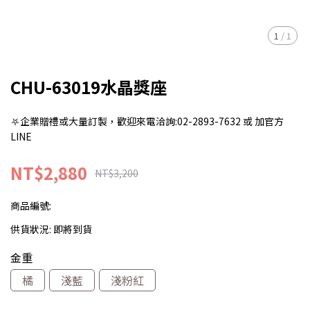
1
/
1
CHU-63019水晶獎座
⛧企業贈禮或大量訂製，歡迎來電洽詢:02-2893-7632 或 加官方
LINE
NT$2,880
NT$3,200
商品編號:
供貨狀況:
即將到貨
金重
橘
淺藍
淺粉紅