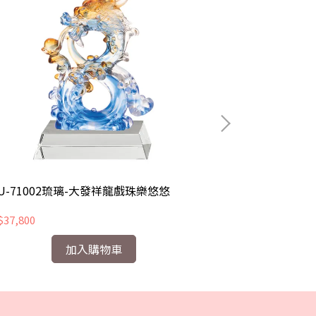
U-71002琉璃-大發祥龍戲珠樂悠悠
CHU-71003
37,800
NT$9,000
加入購物車