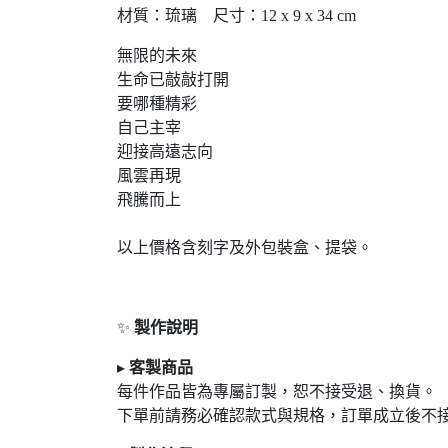
材質：琉璃 尺寸：12 x 9 x 34 cm
無限的未來
生命已敲敲打開
要哪種精彩
自己主宰
迎接高遠志向
風雲再現
飛騰而上
以上價格含刻字及外包裝盒、提袋。
✨
製作說明
▸
客製商品
每件作品皆為專屬訂製，恕不接受退
、換貨。
下單前請務必確認款式與規格，訂單成立後不