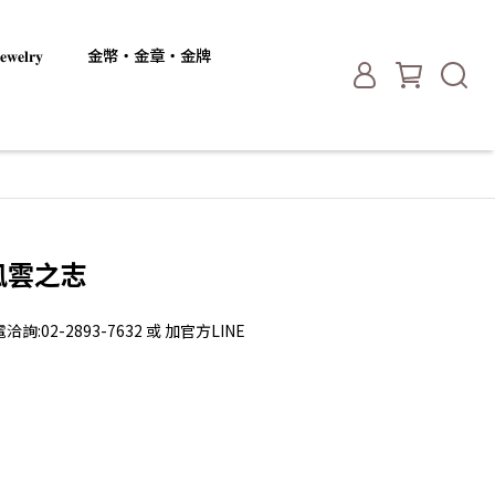
𝐞𝐥𝐫𝐲
金幣・金章・金牌
-風雲之志
2-2893-7632 或 加官方LINE