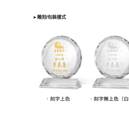
▸
雕刻/
包裝樣式