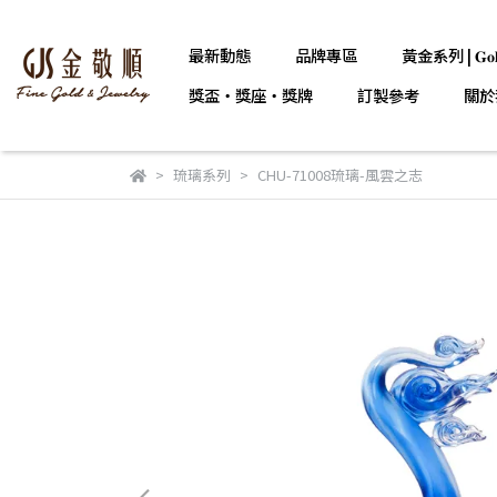
最新動態
品牌專區
黃金系列 | 𝐆𝐨𝐥
獎盃・獎座・獎牌
訂製參考
關於
琉璃系列
CHU-71008琉璃-風雲之志