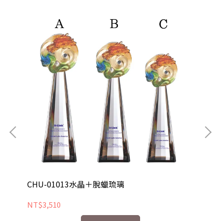
CHU-01013水晶＋脫蠟琉璃
C
NT$3,510
NT