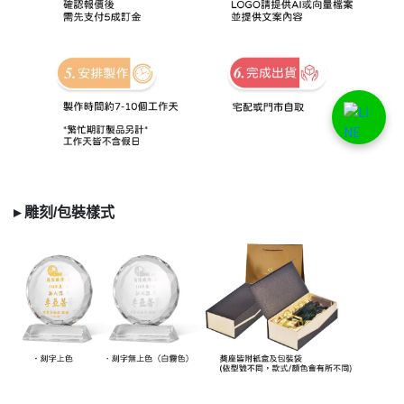
▸
雕刻/
包裝樣式