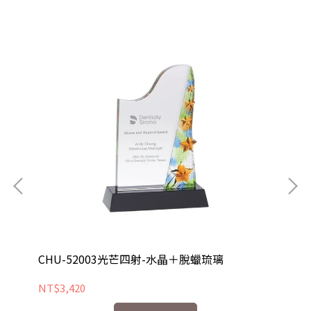
CHU-52003光芒四射-水晶＋脫蠟琉璃
CH
NT$3,420
NT