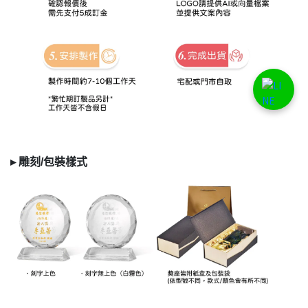
▸
雕刻/
包裝樣式