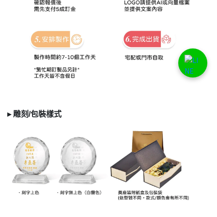
▸
雕刻/
包裝樣式