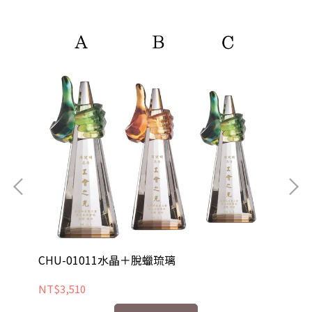
CHU-01011水晶＋脫蠟琉璃
C
NT$3,510
NT