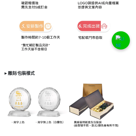
▸ 雕刻/
包裝樣式