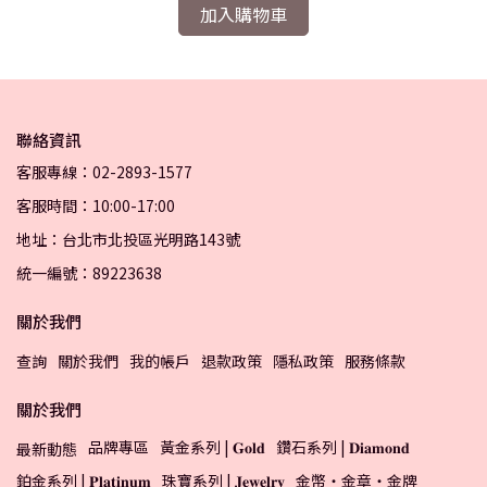
加入購物車
聯絡資訊
客服專線：02-2893-1577
客服時間：10:00-17:00
地址：台北市北投區光明路143號
統一編號：89223638
關於我們
查詢
關於我們
我的帳戶
退款政策
隱私政策
服務條款
關於我們
品牌專區
黃金系列 | 𝐆𝐨𝐥𝐝
鑽石系列 | 𝐃𝐢𝐚𝐦𝐨𝐧𝐝
最新動態
鉑金系列 | 𝐏𝐥𝐚𝐭𝐢𝐧𝐮𝐦
珠寶系列 | 𝐉𝐞𝐰𝐞𝐥𝐫𝐲
金幣・金章・金牌