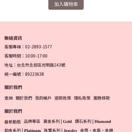
加入購物車
聯絡資訊
客服專線：02-2893-1577
客服時間：10:00-17:00
地址：台北市北投區光明路143號
統一編號：89223638
關於我們
查詢
關於我們
我的帳戶
退款政策
隱私政策
服務條款
關於我們
品牌專區
黃金系列 | 𝐆𝐨𝐥𝐝
鑽石系列 | 𝐃𝐢𝐚𝐦𝐨𝐧𝐝
最新動態
鉑金系列 | 𝐏𝐥𝐚𝐭𝐢𝐧𝐮𝐦
珠寶系列 | 𝐉𝐞𝐰𝐞𝐥𝐫𝐲
金幣・金章・金牌