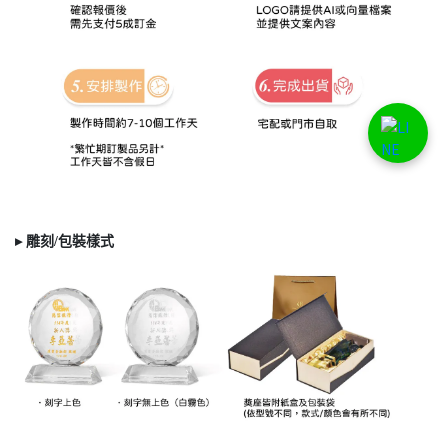
▸ 雕刻/
包裝樣式