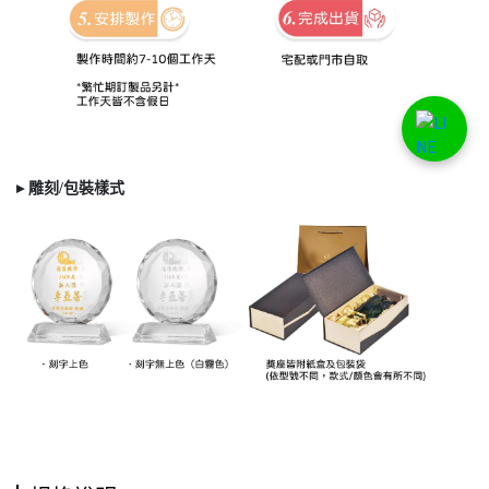
▸ 雕刻/
包裝樣式