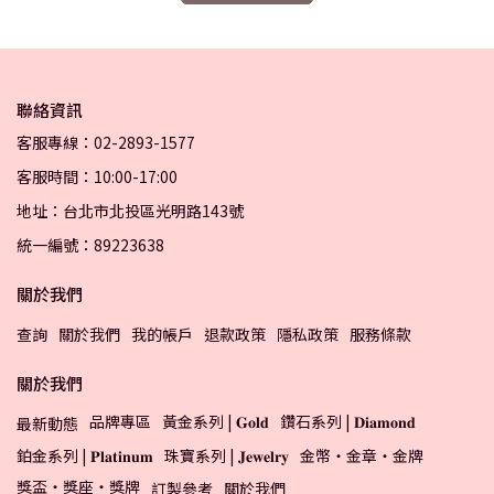
聯絡資訊
客服專線：02-2893-1577
客服時間：10:00-17:00
地址：台北市北投區光明路143號
統一編號：89223638
關於我們
查詢
關於我們
我的帳戶
退款政策
隱私政策
服務條款
關於我們
品牌專區
黃金系列 | 𝐆𝐨𝐥𝐝
鑽石系列 | 𝐃𝐢𝐚𝐦𝐨𝐧𝐝
最新動態
鉑金系列 | 𝐏𝐥𝐚𝐭𝐢𝐧𝐮𝐦
珠寶系列 | 𝐉𝐞𝐰𝐞𝐥𝐫𝐲
金幣・金章・金牌
獎盃・獎座・獎牌
訂製參考
關於我們