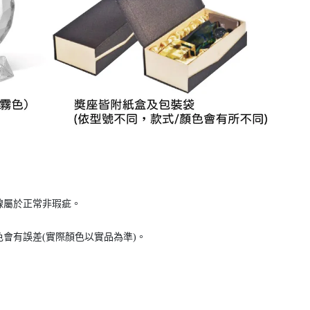
線屬於正常非瑕疵。
會有誤差(實際顏色以實品為準)。