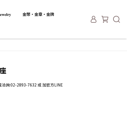
𝐞𝐥𝐫𝐲
金幣・金章・金牌
獎座
2-2893-7632 或 加官方LINE