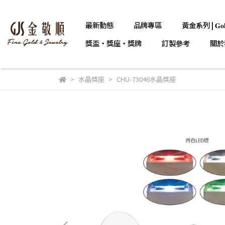
最新動態
品牌專區
黃金系列 | 𝐆𝐨𝐥
獎盃・獎座・獎牌
訂製參考
關於
水晶獎座
CHU-73046水晶獎座