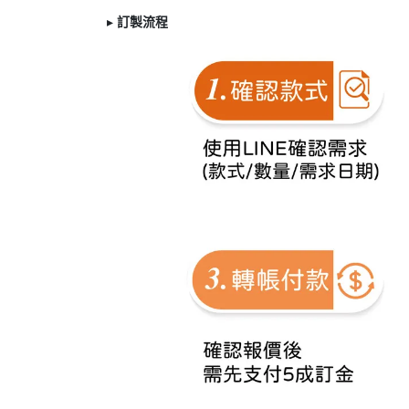
▸
訂製
流程