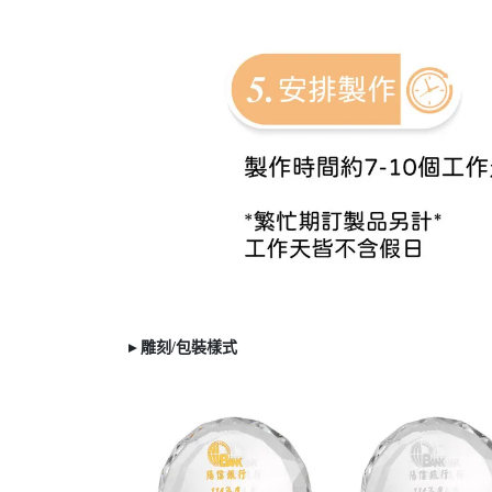
▸ 雕刻/
包裝樣式