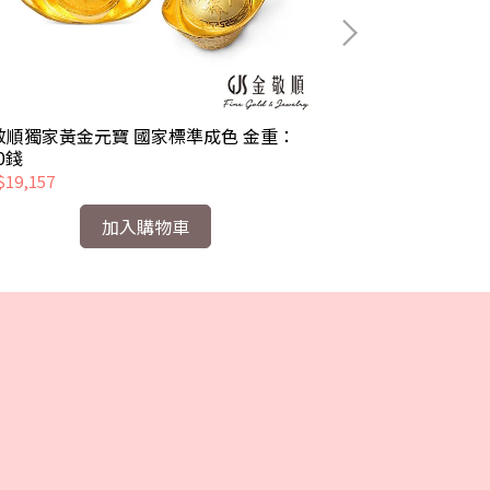
敬順獨家黃金元寶 國家標準成色 金重：
金敬順獨家黃金
00錢
2.00錢 3.00錢 5
19,157
NT$36,947
加入購物車