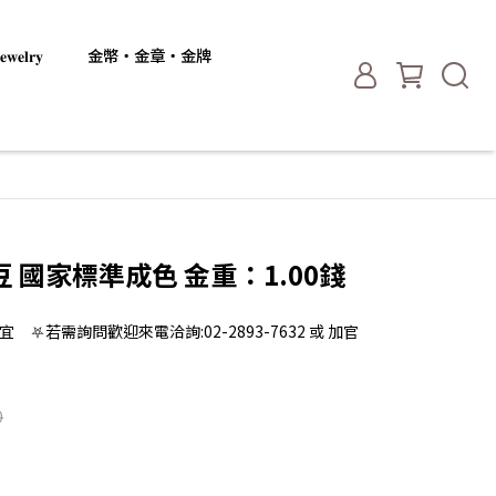
𝐞𝐥𝐫𝐲
金幣・金章・金牌
 國家標準成色 金重：1.00錢
 ⛧若需詢問歡迎來電洽詢:02-2893-7632 或 加官
0