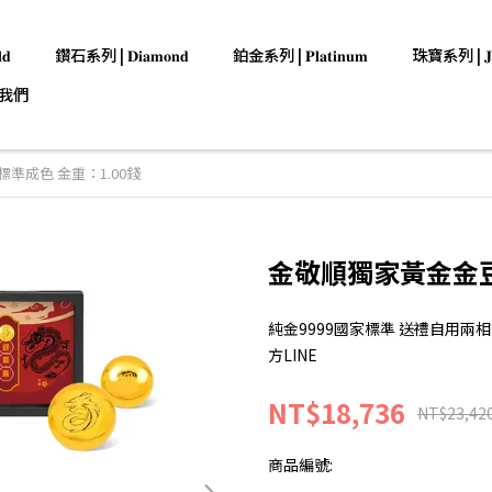
𝐝
鑽石系列 | 𝐃𝐢𝐚𝐦𝐨𝐧𝐝
鉑金系列 | 𝐏𝐥𝐚𝐭𝐢𝐧𝐮𝐦
珠寶系列 | 𝐉𝐞𝐰
我們
準成色 金重：1.00錢
金敬順獨家黃金金豆
純金9999國家標準 送禮自用兩相宜
方LINE
NT$18,736
NT$23,42
商品編號: