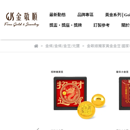
最新動態
品牌專區
黃金系列 | 𝐆𝐨𝐥
獎盃・獎座・獎牌
訂製參考
關於
金條/金條/金豆/元寶
金敬順獨家黃金金豆 國家標