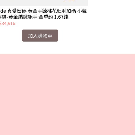
code 真愛密碼 黃金手鍊桃花旺財加碼 小貔
Jcode 真愛
纏-黃金編織繩手 金重約 1.67錢
傳金磚-黃金手鍊 
34,916
NT$42,852
加入購物車