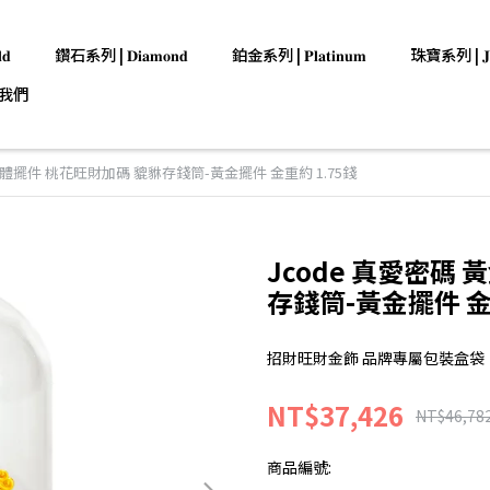
𝐝
鑽石系列 | 𝐃𝐢𝐚𝐦𝐨𝐧𝐝
鉑金系列 | 𝐏𝐥𝐚𝐭𝐢𝐧𝐮𝐦
珠寶系列 | 𝐉𝐞𝐰
我們
立體擺件 桃花旺財加碼 貔貅存錢筒-黃金擺件 金重約 1.75錢
Jcode 真愛密碼
存錢筒-黃金擺件 金重
招財旺財金飾 品牌專屬包裝盒袋
NT$37,426
NT$46,78
商品編號: