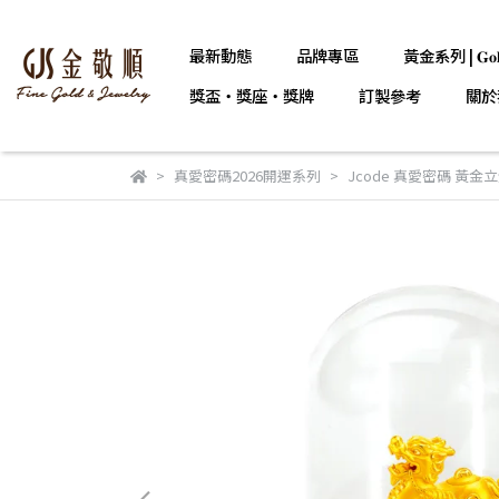
最新動態
品牌專區
黃金系列 | 𝐆𝐨𝐥
獎盃・獎座・獎牌
訂製參考
關於
真愛密碼2026開運系列
Jcode 真愛密碼 黃金