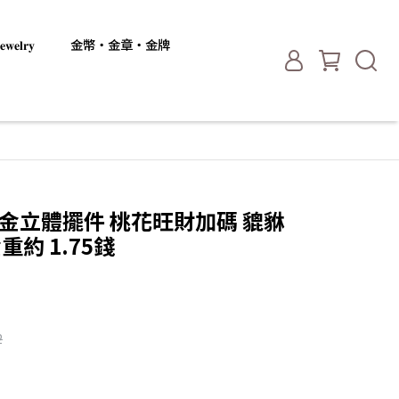
𝐞𝐥𝐫𝐲
金幣・金章・金牌
 黃金立體擺件 桃花旺財加碼 貔貅
約 1.75錢
2