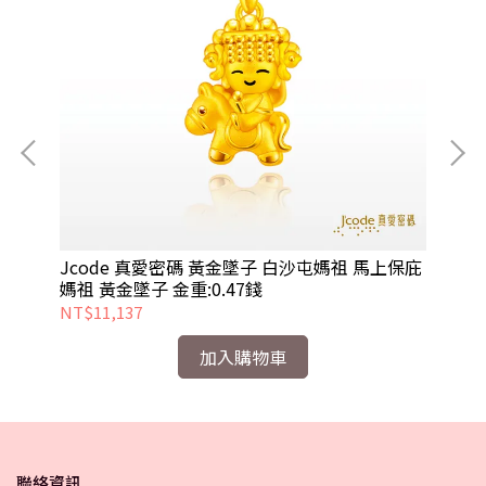
媽祖
Jcode 真愛密碼 黃金墜子 白沙屯媽祖 馬上保庇
J
媽祖 黃金墜子 金重:0.47錢
仔 
NT$11,137
NT
加入購物車
聯絡資訊