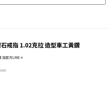
石戒指 1.02克拉 造型車工黃鑽
或 加官方LINE⛧
,000