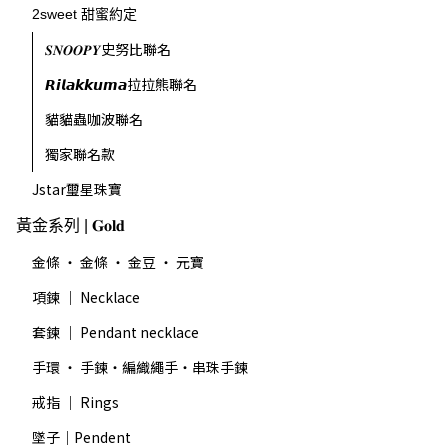
2sweet 甜蜜約定
𝑺𝑵𝑶𝑶𝑷𝒀史努比聯名
𝙍𝙞𝙡𝙖𝙠𝙠𝙪𝙢𝙖拉拉熊聯名
貓貓蟲咖波聯名
獨家聯名款
Jstar璽星珠寶
黃金系列 | 𝐆𝐨𝐥𝐝
金條 ・ 金條 ・ 金豆 ・ 元寶
項鍊 ｜ Necklace
套鍊 ｜ Pendant necklace
手環 ・ 手鍊・編織繩手・串珠手鍊
戒指 ｜ Rings
墜子｜Pendent