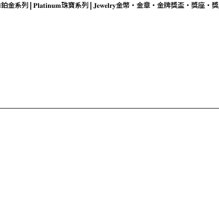

鉑金系列 | 𝐏𝐥𝐚𝐭𝐢𝐧𝐮𝐦
珠寶系列 | 𝐉𝐞𝐰𝐞𝐥𝐫𝐲
金幣・金章・金牌
獎盃・獎座・獎