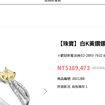
註冊新會員
【珠寶】白K黃鑽鑽
⛧歡迎來電洽詢:02-2893-7632 
NT$189,473
NT$300
商品編號:
J001288
供貨狀況:
尚有庫存 1