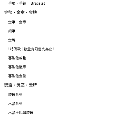
手環．手鍊 ｜Bracelet
金幣・金章・金牌
金幣．金章
銀幣
金牌
! 特價款 | 數量有限售完為止 !
客製化戒指
客製化徽章
客製化金墜
獎盃・獎座・獎牌
琉璃系列
水晶系列
水晶＋脫蠟琉璃