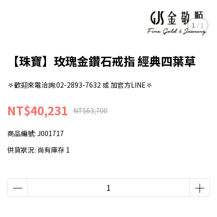
1
/
1
【珠寶】玫瑰金鑽石戒指 經典四葉草
⛧歡迎來電洽詢:02-2893-7632 或 加官方LINE⛧
NT$40,231
NT$63,700
商品編號:
J001717
供貨狀況:
尚有庫存 1