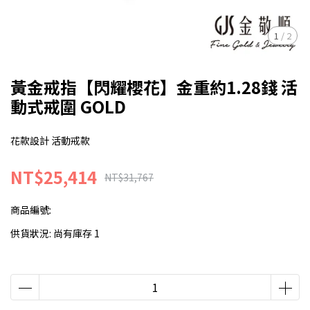
1
/
2
黃金戒指【閃耀櫻花】金重約1.28錢 活
動式戒圍 GOLD
花款設計 活動戒款
NT$25,414
NT$31,767
商品編號:
供貨狀況:
尚有庫存 1