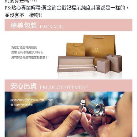
純度有差嗎???!
PS:貼心專業解釋:黃金飾金戳記標示純度其實都是一樣的，
並沒有不一樣唷!!