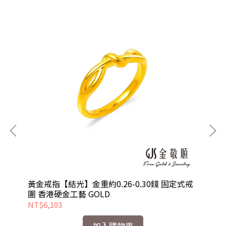
定式
黃金戒指【結光】金重約0.26-0.30錢 固定式戒
黃
圍 香港硬金工藝 GOLD
圍
NT$6,103
NT
加入購物車