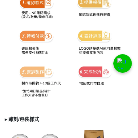
▸
雕刻/
包裝樣式