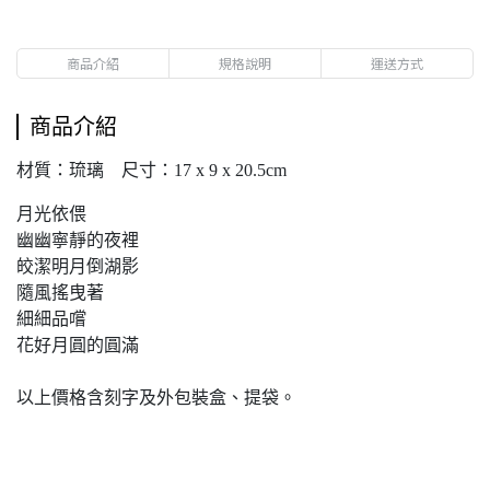
商品介紹
規格說明
運送方式
商品介紹
材質：琉璃 尺寸：17 x 9 x 20.5cm
月光依偎
幽幽寧靜的夜裡
皎潔明月倒湖影
隨風搖曳著
細細品嚐
花好月圓的圓滿
以上價格含刻字及外包裝盒、提袋。