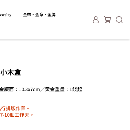
𝐞𝐥𝐫𝐲
金幣・金章・金牌
漆小木盒
黃金版面：10.3x7cm／黃金重量：1錢起
進行排版作業。
-10個工作天。