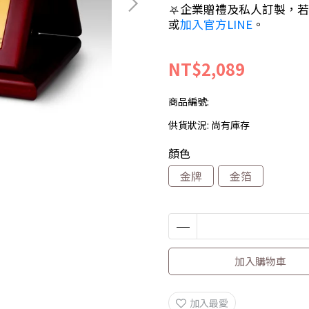
⛧企業贈禮及私人訂製，若有任
或
加入官方LINE
。
NT$2,089
商品編號:
供貨狀況:
尚有庫存
顏色
金牌
金箔
加入購物車
加入最愛