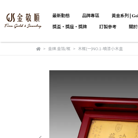
最新動態
品牌專區
黃金系列 | 𝐆𝐨𝐥
獎盃・獎座・獎牌
訂製參考
關於
金牌.金箔/框
木框(一)NO.1-噴漆小木盒