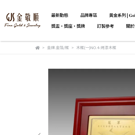
最新動態
品牌專區
黃金系列 | 𝐆𝐨𝐥
獎盃・獎座・獎牌
訂製參考
關於
金牌.金箔/框
木框(一)NO.4-烤漆木框