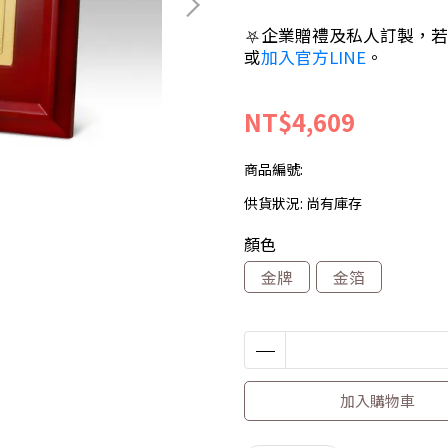
⛧企業贈禮及私人訂製，若有任
或
加入官方LINE
。
NT$4,609
商品編號:
供貨狀況:
尚有庫存
顏色
金牌
金箔
加入購物車