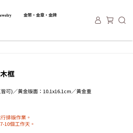
𝐞𝐥𝐫𝐲
金幣・金章・金牌
漆木框
直皆可)／黃金版面：10.1x16.1cm／黃金重
進行排版作業。
-10個工作天。