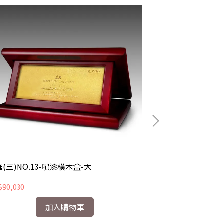
(三)NO.13-噴漆橫木盒-大
木框(一)NO.5
90,030
NT$78,590
加入購物車