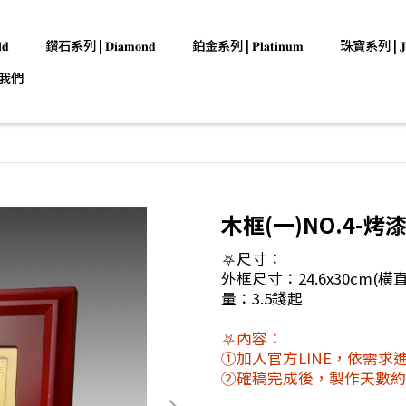
𝐝
鑽石系列 | 𝐃𝐢𝐚𝐦𝐨𝐧𝐝
鉑金系列 | 𝐏𝐥𝐚𝐭𝐢𝐧𝐮𝐦
珠寶系列 | 𝐉𝐞𝐰
我們
木框(一)NO.4-烤
⛧尺寸：
外框尺寸：24.6x30cm(橫
量：3.5錢起
⛧內容：
①加入官方LINE，依需求
②確稿完成後，製作天數約7