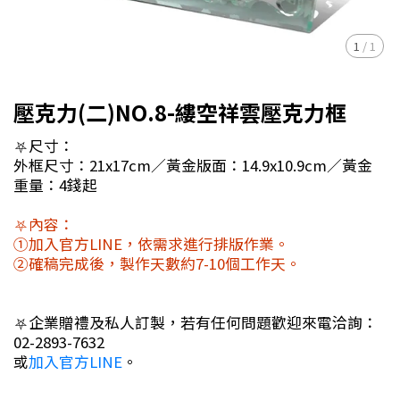
1
/
1
壓克力(二)NO.8-縷空祥雲壓克力框
⛧尺寸：
外框尺寸：21x17cm／黃金版面：14.9x10.9cm／黃金
重量：4錢起
⛧內容：
①加入官方LINE，依需求進行排版作業。
②確稿完成後，製作天數約7-10個工作天。
⛧企業贈禮及私人訂製，若有任何問題歡迎來電洽詢：
02-2893-7632
或
加入官方LINE
。